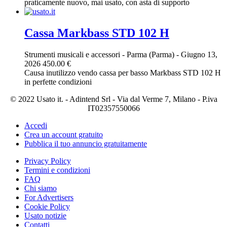
praticamente nuovo, mai usato, con asta di supporto
Cassa Markbass STD 102 H
Strumenti musicali e accessori
-
Parma (Parma)
-
Giugno 13,
2026
450.00 €
Causa inutilizzo vendo cassa per basso Markbass STD 102 H
in perfette condizioni
© 2022 Usato it. - Adintend Srl - Via dal Verme 7, Milano - P.iva
IT02357550066
Accedi
Crea un account gratuito
Pubblica il tuo annuncio gratuitamente
Privacy Policy
Termini e condizioni
FAQ
Chi siamo
For Advertisers
Cookie Policy
Usato notizie
Contatti