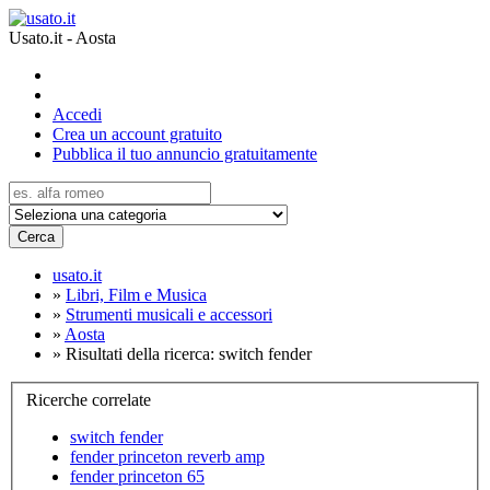
Usato.it - Aosta
Accedi
Crea un account gratuito
Pubblica il tuo annuncio gratuitamente
Cerca
usato.it
»
Libri, Film e Musica
»
Strumenti musicali e accessori
»
Aosta
»
Risultati della ricerca: switch fender
Ricerche correlate
switch fender
fender princeton reverb amp
fender princeton 65