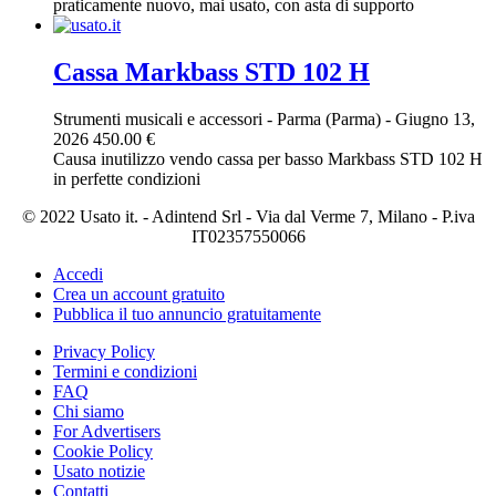
praticamente nuovo, mai usato, con asta di supporto
Cassa Markbass STD 102 H
Strumenti musicali e accessori
-
Parma (Parma)
-
Giugno 13,
2026
450.00 €
Causa inutilizzo vendo cassa per basso Markbass STD 102 H
in perfette condizioni
© 2022 Usato it. - Adintend Srl - Via dal Verme 7, Milano - P.iva
IT02357550066
Accedi
Crea un account gratuito
Pubblica il tuo annuncio gratuitamente
Privacy Policy
Termini e condizioni
FAQ
Chi siamo
For Advertisers
Cookie Policy
Usato notizie
Contatti