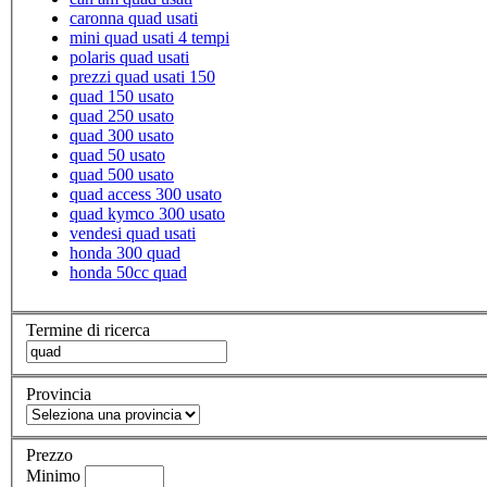
caronna quad usati
mini quad usati 4 tempi
polaris quad usati
prezzi quad usati 150
quad 150 usato
quad 250 usato
quad 300 usato
quad 50 usato
quad 500 usato
quad access 300 usato
quad kymco 300 usato
vendesi quad usati
honda 300 quad
honda 50cc quad
Termine di ricerca
Provincia
Prezzo
Minimo