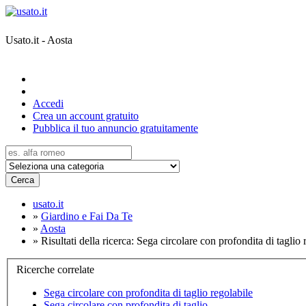
Usato.it - Aosta
Accedi
Crea un account gratuito
Pubblica il tuo annuncio gratuitamente
Cerca
usato.it
»
Giardino e Fai Da Te
»
Aosta
»
Risultati della ricerca: Sega circolare con profondita di taglio 
Ricerche correlate
Sega circolare con profondita di taglio regolabile
Sega circolare con profondita di taglio