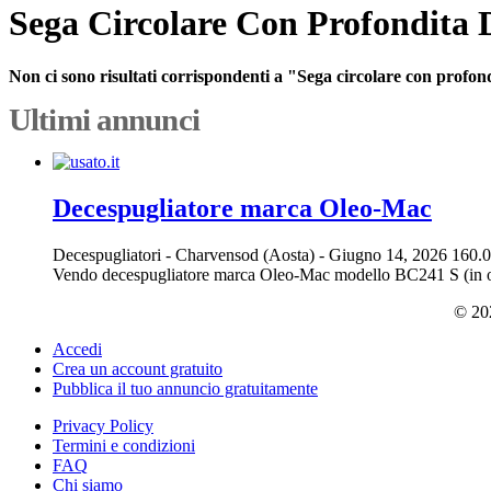
Sega Circolare Con Profondita D
Non ci sono risultati corrispondenti a "Sega circolare con profond
Ultimi annunci
Decespugliatore marca Oleo-Mac
Decespugliatori
-
Charvensod (Aosta)
-
Giugno 14, 2026
160.0
Vendo decespugliatore marca Oleo-Mac modello BC241 S (in ott
© 202
Accedi
Crea un account gratuito
Pubblica il tuo annuncio gratuitamente
Privacy Policy
Termini e condizioni
FAQ
Chi siamo