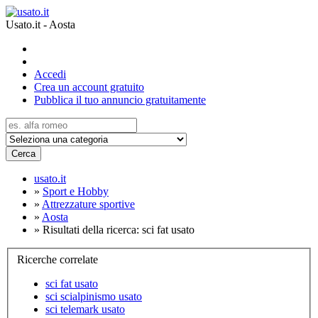
Usato.it - Aosta
Accedi
Crea un account gratuito
Pubblica il tuo annuncio gratuitamente
Cerca
usato.it
»
Sport e Hobby
»
Attrezzature sportive
»
Aosta
»
Risultati della ricerca: sci fat usato
Ricerche correlate
sci fat usato
sci scialpinismo usato
sci telemark usato