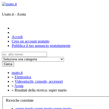
Usato.it - Aosta
Accedi
Crea un account gratuito
Pubblica il tuo annuncio gratuitamente
Cerca
usato.it
»
Elettronica
»
Videogiochi, console, accessori
»
Aosta
»
Risultati della ricerca: super mario
Ricerche correlate
super mario super mario super mario