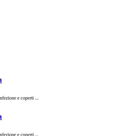
a
ezione e coperti ...
a
ezione e coperti ...