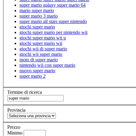
super mario galaxy super mario 64
mario super mario
super mario 3 mario
super mario all stars super nintendo
giochi super mario
giochi super mario per nintendo wii
giochi super mario wii u
giochi super mario wii
giochi wii di super mario
giochi wii super mario
moto di super mario
nintendo wii con super mario
nuovo super mario
super mario 2
Termine di ricerca
Provincia
Prezzo
Minimo