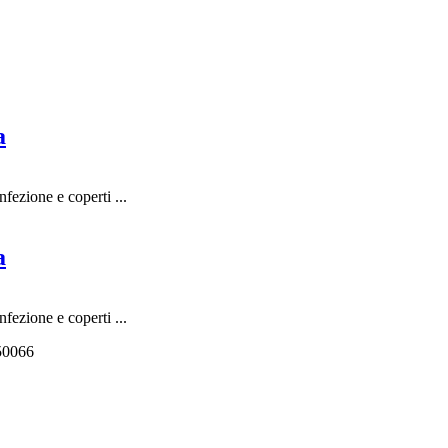
a
ezione e coperti ...
a
ezione e coperti ...
550066