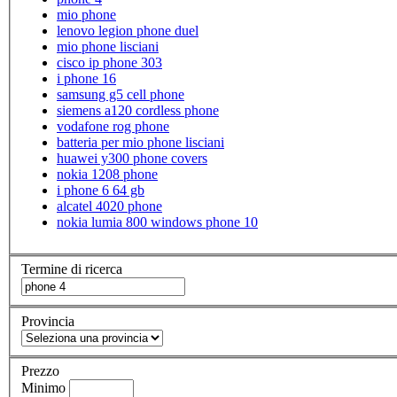
mio phone
lenovo legion phone duel
mio phone lisciani
cisco ip phone 303
i phone 16
samsung g5 cell phone
siemens a120 cordless phone
vodafone rog phone
batteria per mio phone lisciani
huawei y300 phone covers
nokia 1208 phone
i phone 6 64 gb
alcatel 4020 phone
nokia lumia 800 windows phone 10
Termine di ricerca
Provincia
Prezzo
Minimo