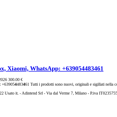
ox, Xiaomi, WhatsApp: +639054483461
 2026
300.00 €
: +63905
4
483
4
61 Tutti i prodotti sono nuovi, originali e sigillati nella c
2 Usato it. - Adintend Srl - Via dal Verme 7, Milano - P.iva IT02357