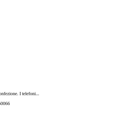
onfezione. I telefoni...
550066