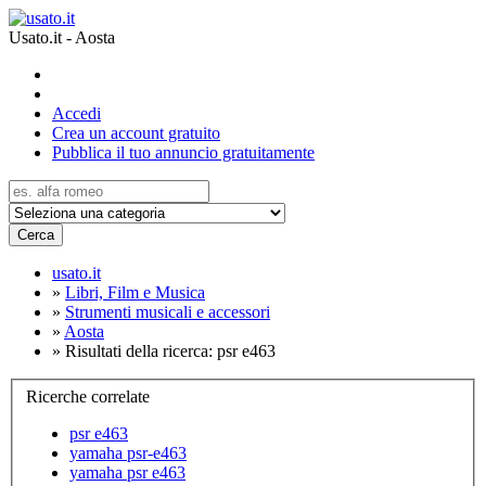
Usato.it - Aosta
Accedi
Crea un account gratuito
Pubblica il tuo annuncio gratuitamente
Cerca
usato.it
»
Libri, Film e Musica
»
Strumenti musicali e accessori
»
Aosta
»
Risultati della ricerca: psr e463
Ricerche correlate
psr e463
yamaha psr-e463
yamaha psr e463