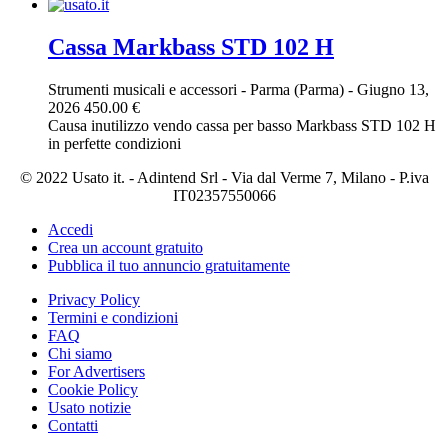
Cassa Markbass STD 102 H
Strumenti musicali e accessori
-
Parma (Parma)
-
Giugno 13,
2026
450.00 €
Causa inutilizzo vendo cassa per basso Markbass STD 102 H
in perfette condizioni
© 2022 Usato it. - Adintend Srl - Via dal Verme 7, Milano - P.iva
IT02357550066
Accedi
Crea un account gratuito
Pubblica il tuo annuncio gratuitamente
Privacy Policy
Termini e condizioni
FAQ
Chi siamo
For Advertisers
Cookie Policy
Usato notizie
Contatti