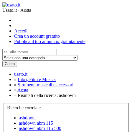
Usato.it - Aosta
Accedi
Crea un account gratuito
Pubblica il tuo annuncio gratuitamente
Cerca
usato.it
»
Libri, Film e Musica
»
Strumenti musicali e accessori
»
Aosta
»
Risultati della ricerca: ashdown
Ricerche correlate
ashdown
ashdown abm 115
ashdown abm 115 500