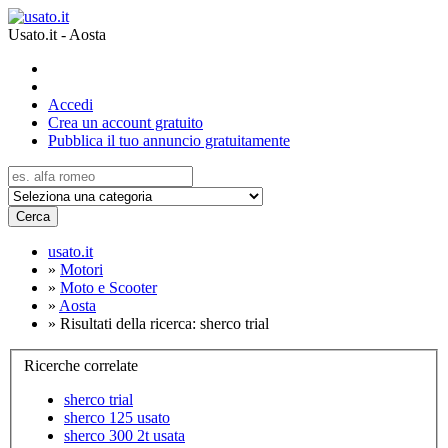
Usato.it - Aosta
Accedi
Crea un account gratuito
Pubblica il tuo annuncio gratuitamente
Cerca
usato.it
»
Motori
»
Moto e Scooter
»
Aosta
»
Risultati della ricerca: sherco trial
Ricerche correlate
sherco trial
sherco 125 usato
sherco 300 2t usata