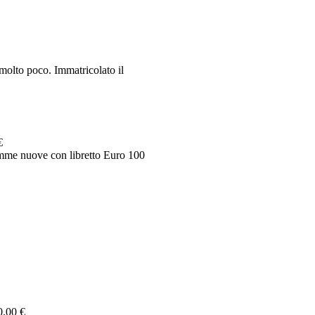
olto poco. Immatricolato il
€
mme nuove con libretto Euro 100
0.00 €