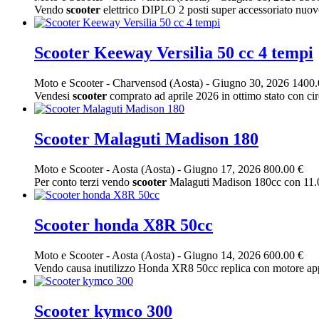
Vendo
scooter
elettrico DIPLO 2 posti super accessoriato nuov
Scooter Keeway Versilia 50 cc 4 tempi
Moto e Scooter
-
Charvensod (Aosta)
-
Giugno 30, 2026
1400.
Vendesi
scooter
comprato ad aprile 2026 in ottimo stato con c
Scooter Malaguti Madison 180
Moto e Scooter
-
Aosta (Aosta)
-
Giugno 17, 2026
800.00 €
Per conto terzi vendo
scooter
Malaguti Madison 180cc con 11.000
Scooter honda X8R 50cc
Moto e Scooter
-
Aosta (Aosta)
-
Giugno 14, 2026
600.00 €
Vendo causa inutilizzo Honda XR8 50cc replica con motore appe
Scooter kymco 300