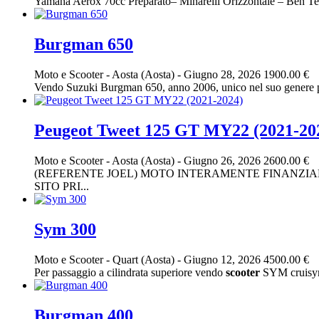
Yamaha Aerox 70cc Preparato– Minarelli Orizzontale – Ben Ten
Burgman 650
Moto e Scooter
-
Aosta (Aosta)
-
Giugno 28, 2026
1900.00 €
Vendo Suzuki Burgman 650, anno 2006, unico nel suo genere 
Peugeot Tweet 125 GT MY22 (2021-20
Moto e Scooter
-
Aosta (Aosta)
-
Giugno 26, 2026
2600.00 €
(REFERENTE JOEL) MOTO INTERAMENTE FINANZIAB
SITO PRI...
Sym 300
Moto e Scooter
-
Quart (Aosta)
-
Giugno 12, 2026
4500.00 €
Per passaggio a cilindrata superiore vendo
scooter
SYM cruisym 
Burgman 400