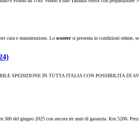
uto e Pronto all’Uso! Vendo il mio Yamaha Aerox con preparazione 70c
per cura e manutenzione. Lo
scooter
si presenta in condizioni ottime, s
24)
ILE SPEDIZIONE IN TUTTA ITALIA CON POSSIBILITA DI
300 del giugno 2025 con ancora tre anni di garanzia. Km 5200. Prez