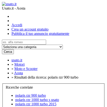
Usato.it - Aosta
Accedi
Crea un account gratuito
Pubblica il tuo annuncio gratuitamente
Cerca
usato.it
»
Motori
»
Moto e Scooter
»
Aosta
»
Risultati della ricerca: polaris rzr 900 turbo
Ricerche correlate
polaris rzr 900 turbo
polaris rzr 1000 turbo s usato
polaris rzr 1000 turbo 2015