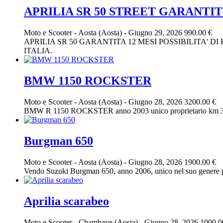
APRILIA SR 50 STREET GARANTIT
Moto e Scooter
-
Aosta (Aosta)
-
Giugno 29, 2026
990.00 €
APRILIA SR 50 GARANTITA 12 MESI POSSIBILITA' 
ITALIA.
BMW 1150 ROCKSTER
Moto e Scooter
-
Aosta (Aosta)
-
Giugno 28, 2026
3200.00 €
BMW R 1150 ROCKSTER anno 2003 unico proprietario km 3980
Burgman 650
Moto e Scooter
-
Aosta (Aosta)
-
Giugno 28, 2026
1900.00 €
Vendo Suzuki Burgman 650, anno 2006, unico nel suo genere per
Aprilia scarabeo
Moto e Scooter
-
Chambave (Aosta)
-
Giugno 28, 2026
1000.0