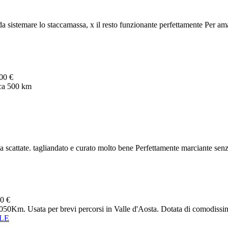
 sistemare lo staccamassa, x il resto funzionante perfettamente Per aman
00 €
rca 500 km
 scattate. tagliandato e curato molto bene Perfettamente marciante senz
0 €
050Km. Usata per brevi percorsi in Valle d'Aosta. Dotata di comodissime 