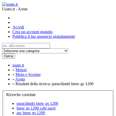
Usato.it - Aosta
Accedi
Crea un account gratuito
Pubblica il tuo annuncio gratuitamente
Cerca
usato.it
»
Motori
»
Moto e Scooter
»
Aosta
»
Risultati della ricerca: paracilindri bmw gs 1200
Ricerche correlate
paracilindri bmw gs 1200
bmw gs 1200 cafe racer
asc bmw gs 1200