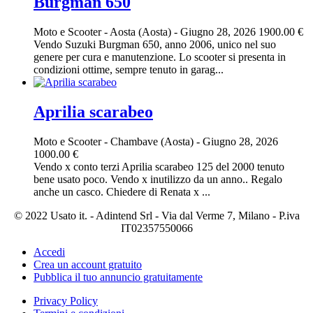
Burgman 650
Moto e Scooter
-
Aosta (Aosta)
-
Giugno 28, 2026
1900.00 €
Vendo Suzuki Burgman 650, anno 2006, unico nel suo
genere per cura e manutenzione. Lo scooter si presenta in
condizioni ottime, sempre tenuto in garag...
Aprilia scarabeo
Moto e Scooter
-
Chambave (Aosta)
-
Giugno 28, 2026
1000.00 €
Vendo x conto terzi Aprilia scarabeo 125 del 2000 tenuto
bene usato poco. Vendo x inutilizzo da un anno.. Regalo
anche un casco. Chiedere di Renata x ...
© 2022 Usato it. - Adintend Srl - Via dal Verme 7, Milano - P.iva
IT02357550066
Accedi
Crea un account gratuito
Pubblica il tuo annuncio gratuitamente
Privacy Policy