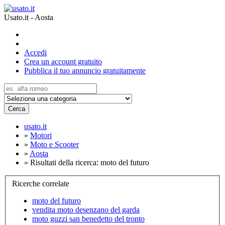
Usato.it - Aosta
Accedi
Crea un account gratuito
Pubblica il tuo annuncio gratuitamente
Cerca
usato.it
»
Motori
»
Moto e Scooter
»
Aosta
»
Risultati della ricerca: moto del futuro
Ricerche correlate
moto del futuro
vendita moto desenzano del garda
moto guzzi san benedetto del tronto