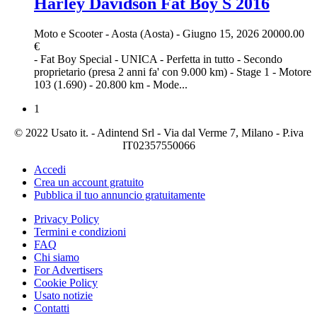
Harley Davidson Fat Boy S 2016
Moto e Scooter
-
Aosta (Aosta)
-
Giugno 15, 2026
20000.00
€
- Fat Boy Special - UNICA - Perfetta in tutto - Secondo
proprietario (presa 2 anni fa' con 9.000 km) - Stage 1 - Motore
103 (1.690) - 20.800 km - Mode...
1
© 2022 Usato it. - Adintend Srl - Via dal Verme 7, Milano - P.iva
IT02357550066
Accedi
Crea un account gratuito
Pubblica il tuo annuncio gratuitamente
Privacy Policy
Termini e condizioni
FAQ
Chi siamo
For Advertisers
Cookie Policy
Usato notizie
Contatti