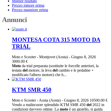
Miglior risultato
Prezzo minore prima
Prezzo maggiore prima
Annunci
MONTESA COTA 315 MOTO DA
TRIAL
Moto e Scooter
-
Montjovet (Aosta)
-
Giugno 8, 2026
3000.00 €
Moto
da trial preparata (sostituite le forcelle anteriori, la
testata
del
motore, la leva
del
cambio e le pedaline +
modificato l'albero motore) che h...
KTM SMR 450
Moto e Scooter
-
Aosta (Aosta)
-
Giugno 8, 2026
10500.00 €
Vendo a malincuore splendido KTM SMR 450
del
2022 in
condizioni davvero ottime. La
moto
è un gioiello, si guida