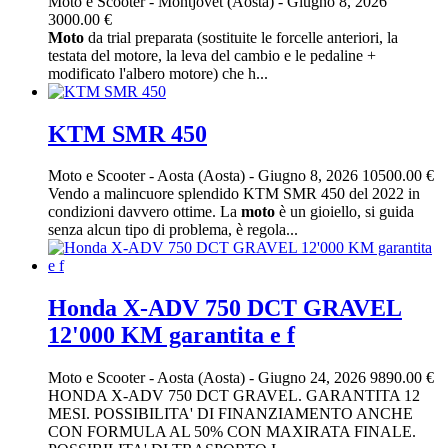
Moto e Scooter
-
Montjovet (Aosta)
-
Giugno 8, 2026
3000.00 €
Moto
da trial preparata (sostituite le forcelle anteriori, la
testata del motore, la leva del cambio e le pedaline +
modificato l'albero motore) che h...
KTM SMR 450
Moto e Scooter
-
Aosta (Aosta)
-
Giugno 8, 2026
10500.00 €
Vendo a malincuore splendido KTM SMR 450 del 2022 in
condizioni davvero ottime. La
moto
è un gioiello, si guida
senza alcun tipo di problema, è regola...
Honda X-ADV 750 DCT GRAVEL
12'000 KM garantita e f
Moto e Scooter
-
Aosta (Aosta)
-
Giugno 24, 2026
9890.00 €
HONDA X-ADV 750 DCT GRAVEL. GARANTITA 12
MESI. POSSIBILITA' DI FINANZIAMENTO ANCHE
CON FORMULA AL 50% CON MAXIRATA FINALE.