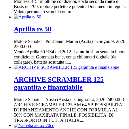
Montesa 315r in ottime condizioni, era la seconda
moto
di
Bosis nel ‘99. motore perfetto e potente. Documenti in regola.
Valuto permute o scambi con m...
Aprilia rs 50
Moto e Scooter
-
Pont-Saint-Martin (Aosta)
-
Giugno 9, 2026
2200.00 €
Vendo Aprilia 50 RS4 del 2012. La
moto
si presenta in buone
condizione. Gommata bene, conta chilometri digitale (da
collegare), batteria sostituita il...
ARCHIVE SCRAMBLER 125
garantita e finanziabile
Moto e Scooter
-
Aosta (Aosta)
-
Giugno 24, 2026
2490.00 €
ARCHIVE SCRAMBLER 125 AM 64 SP. POSSIBILITA'
DI FINANZIAMENTO ANCHE CON FORMULA AL
50% CON MAXIRATA FINALE. POSSIBILITA' DI
TRASPORTO IN TUTTA ITALIA....