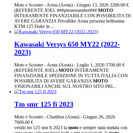
Moto e Scooter
-
Aosta (Aosta)
-
Giugno 13, 2026
3200.00 €
(REFERENTE JOEL ###phonenumber###
MOTO
INTERAMENTE FINANZIABILE CON POSSIBILITA DI
AVERE GARANZIA PrivaBike Aosta presenta bellissima
KTM 125 Duke in ...
Kawasaki Versys 650 MY22 (2022-
2023)
Moto e Scooter
-
Aosta (Aosta)
-
Luglio 1, 2026
5700.00 €
(REFERENTE JOEL)
MOTO
INTERAMENTE
FINANZIABILE SPEDIZIONE IN TUTTA ITALIA CON
POSSIBILITA DI AVERE GARANZIA
MOTO
VISIONABILI ANCHE SUL NOSTRO SITO PRI...
Tm smr 125 fi 2023
Moto e Scooter
-
Chatillon (Aosta)
-
Giugno 26, 2026
7600.00 €
vendo tm 125 smr fi 2023 la
moto
e sempre stata trattata con
cura usata solo per brevi tratti e giri occasionali -la
moto