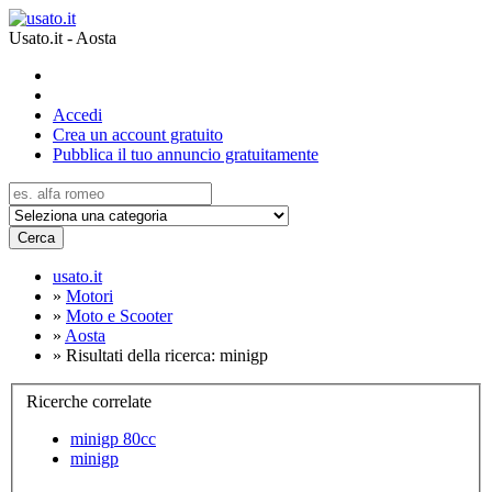
Usato.it - Aosta
Accedi
Crea un account gratuito
Pubblica il tuo annuncio gratuitamente
Cerca
usato.it
»
Motori
»
Moto e Scooter
»
Aosta
»
Risultati della ricerca: minigp
Ricerche correlate
minigp 80cc
minigp