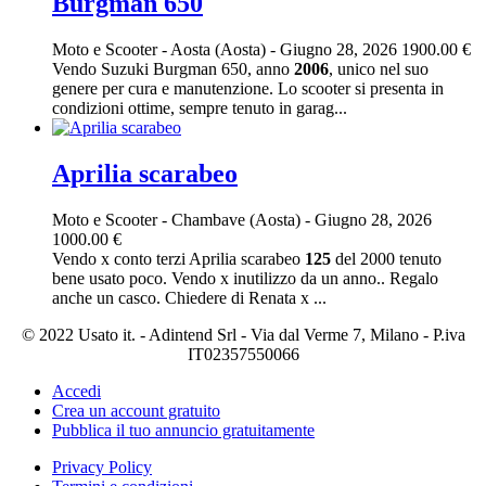
Burgman 650
Moto e Scooter
-
Aosta (Aosta)
-
Giugno 28, 2026
1900.00 €
Vendo Suzuki Burgman 650, anno
2006
, unico nel suo
genere per cura e manutenzione. Lo scooter si presenta in
condizioni ottime, sempre tenuto in garag...
Aprilia scarabeo
Moto e Scooter
-
Chambave (Aosta)
-
Giugno 28, 2026
1000.00 €
Vendo x conto terzi Aprilia scarabeo
125
del 2000 tenuto
bene usato poco. Vendo x inutilizzo da un anno.. Regalo
anche un casco. Chiedere di Renata x ...
© 2022 Usato it. - Adintend Srl - Via dal Verme 7, Milano - P.iva
IT02357550066
Accedi
Crea un account gratuito
Pubblica il tuo annuncio gratuitamente
Privacy Policy