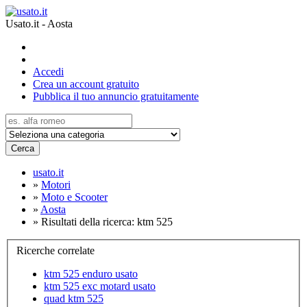
Usato.it - Aosta
Accedi
Crea un account gratuito
Pubblica il tuo annuncio gratuitamente
Cerca
usato.it
»
Motori
»
Moto e Scooter
»
Aosta
»
Risultati della ricerca: ktm 525
Ricerche correlate
ktm 525 enduro usato
ktm 525 exc motard usato
quad ktm 525