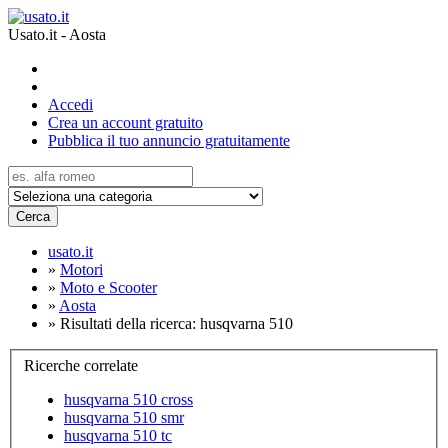
Usato.it - Aosta
Accedi
Crea un account gratuito
Pubblica il tuo annuncio gratuitamente
Cerca
usato.it
»
Motori
»
Moto e Scooter
»
Aosta
»
Risultati della ricerca: husqvarna 510
Ricerche correlate
husqvarna 510 cross
husqvarna 510 smr
husqvarna 510 tc