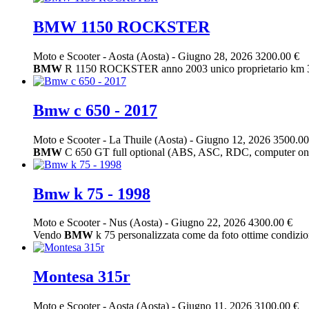
BMW 1150 ROCKSTER
Moto e Scooter
-
Aosta (Aosta)
-
Giugno 28, 2026
3200.00 €
BMW
R 1150 ROCKSTER anno 2003 unico proprietario km 
Bmw c 650 - 2017
Moto e Scooter
-
La Thuile (Aosta)
-
Giugno 12, 2026
3500.00
BMW
C 650 GT full optional (ABS, ASC, RDC, computer on boar
Bmw k 75 - 1998
Moto e Scooter
-
Nus (Aosta)
-
Giugno 22, 2026
4300.00 €
Vendo
BMW
k 75 personalizzata come da foto ottime condizio
Montesa 315r
Moto e Scooter
-
Aosta (Aosta)
-
Giugno 11, 2026
3100.00 €