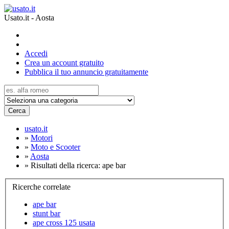
Usato.it - Aosta
Accedi
Crea un account gratuito
Pubblica il tuo annuncio gratuitamente
Cerca
usato.it
»
Motori
»
Moto e Scooter
»
Aosta
»
Risultati della ricerca: ape bar
Ricerche correlate
ape bar
stunt bar
ape cross 125 usata