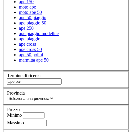
ape 150
moto ape
moto ape 50
ape 50 piaggio
ape piaggio 50
ape 250
ape piaggio modelli e
ape piaggio
ape cross
ape cross 50
ape 50 polini
marmitta ape 50
Termine di ricerca
Provincia
Prezzo
Minimo
Massimo