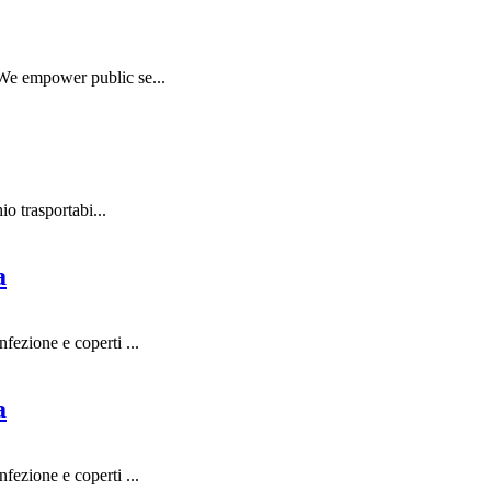
 We empower public se...
o trasportabi...
a
ezione e coperti ...
a
ezione e coperti ...