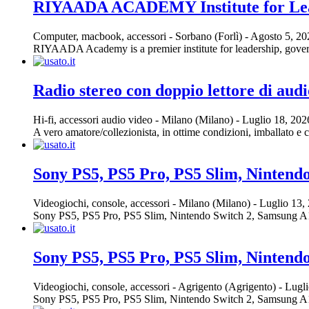
RIYAADA ACADEMY Institute for Le
Computer, macbook, accessori
-
Sorbano (Forlì)
-
Agosto 5, 2
RIYAADA Academy is a premier institute for leadership, govern
Radio stereo con doppio lettore di audi
Hi-fi, accessori audio video
-
Milano (Milano)
-
Luglio 18, 20
A vero amatore/collezionista, in ottime condizioni, imballato e 
Sony PS5, PS5 Pro, PS5 Slim, Nintend
Videogiochi, console, accessori
-
Milano (Milano)
-
Luglio 13,
Sony PS5, PS5 Pro, PS5 Slim, Nintendo Switch 2, Samsung A16, S
Sony PS5, PS5 Pro, PS5 Slim, Nintend
Videogiochi, console, accessori
-
Agrigento (Agrigento)
-
Lugli
Sony PS5, PS5 Pro, PS5 Slim, Nintendo Switch 2, Samsung A16, S