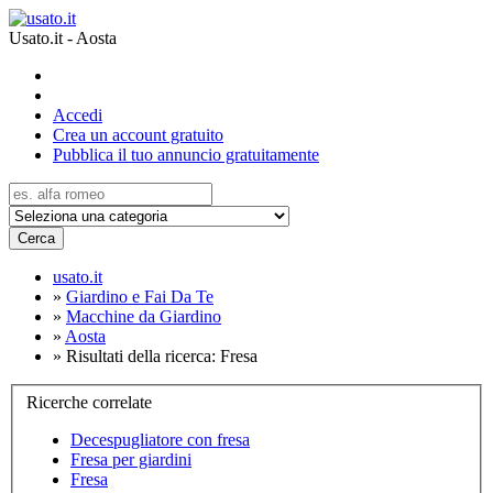
Usato.it - Aosta
Accedi
Crea un account gratuito
Pubblica il tuo annuncio gratuitamente
Cerca
usato.it
»
Giardino e Fai Da Te
»
Macchine da Giardino
»
Aosta
»
Risultati della ricerca: Fresa
Ricerche correlate
Decespugliatore con fresa
Fresa per giardini
Fresa