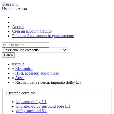
Usato.it - Aosta
Accedi
Crea un account gratuito
Pubblica il tuo annuncio gratuitamente
Cerca
usato.it
»
Elettronica
»
Hi-fi, accessori audio video
»
Aosta
»
Risultati della ricerca: impianto dolby 5.1
Ricerche correlate
impianto dolby 5.1
impianto dolby surround bose 5.1
dolby surround 5.1