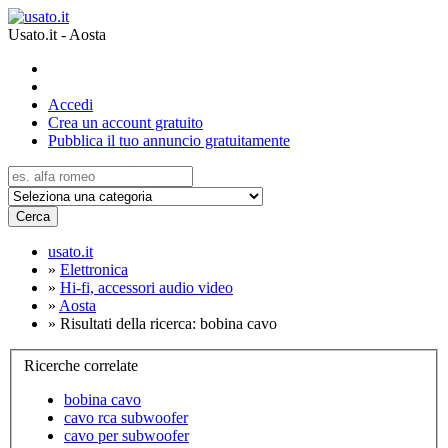
Usato.it - Aosta
Accedi
Crea un account gratuito
Pubblica il tuo annuncio gratuitamente
Cerca
usato.it
»
Elettronica
»
Hi-fi, accessori audio video
»
Aosta
»
Risultati della ricerca: bobina cavo
Ricerche correlate
bobina cavo
cavo rca subwoofer
cavo per subwoofer