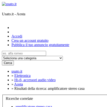
Usato.it - Aosta
Accedi
Crea un account gratuito
Pubblica il tuo annuncio gratuitamente
Cerca
usato.it
»
Elettronica
»
Hi-fi, accessori audio video
»
Aosta
»
Risultati della ricerca: amplificatore stereo casa
Ricerche correlate
amplificatore stereo casa