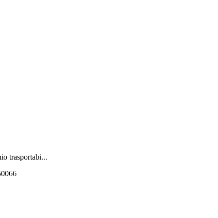
o trasportabi...
550066