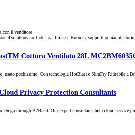
a con il venditore
onal solutions for Industrial Process Burners, supporting manufacturing
astTM Cottura Ventilata 28L MC2BM6035
 usato pochissimo. Con tecnologia HotBlast e SlimFry Ritirabile a Bres
 Cloud Privacy Protection Consultants
n Diego through B2Bcert. Our expert consultants help cloud service pro