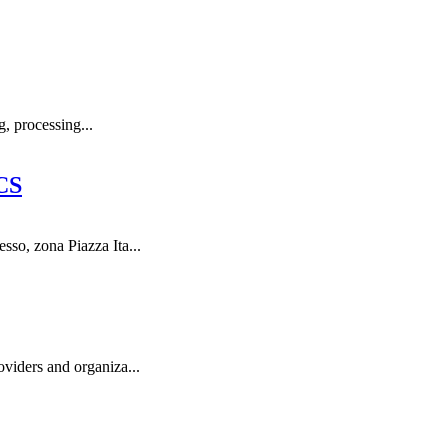
, processing...
CS
so, zona Piazza Ita...
viders and organiza...