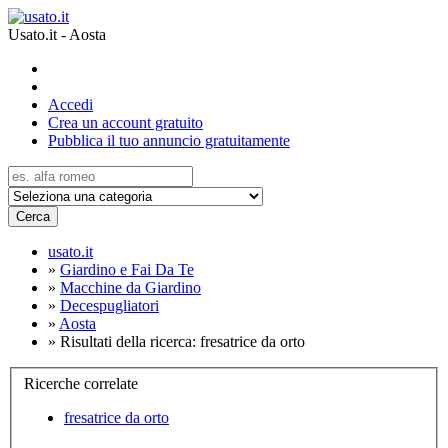
Usato.it - Aosta
Accedi
Crea un account gratuito
Pubblica il tuo annuncio gratuitamente
Cerca
usato.it
»
Giardino e Fai Da Te
»
Macchine da Giardino
»
Decespugliatori
»
Aosta
»
Risultati della ricerca: fresatrice da orto
Ricerche correlate
fresatrice da orto