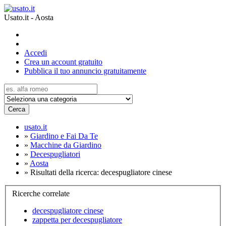
Usato.it - Aosta
Accedi
Crea un account gratuito
Pubblica il tuo annuncio gratuitamente
Cerca
usato.it
»
Giardino e Fai Da Te
»
Macchine da Giardino
»
Decespugliatori
»
Aosta
»
Risultati della ricerca: decespugliatore cinese
Ricerche correlate
decespugliatore cinese
zappetta per decespugliatore