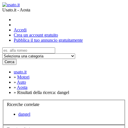
Usato.it - Aosta
Accedi
Crea un account gratuito
Pubblica il tuo annuncio gratuitamente
Cerca
usato.it
»
Motori
»
Auto
»
Aosta
»
Risultati della ricerca: dangel
Ricerche correlate
dangel