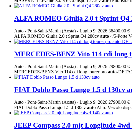
MASERATI Levante 3.0 V6 Gransport 275cv
auto
Fuoristrada
ALFA ROMEO Giulia 2.0 t Sprint Q4 
Auto
-
Pont-Saint-Martin (Aosta)
-
Luglio 9, 2026
36400.00 €
ALFA ROMEO Giulia 2.0 t Sprint Q4 280cv
auto
4/5-Porte Ve
MERCEDES-BENZ Vito 114 cdi long t
Auto
-
Pont-Saint-Martin (Aosta)
-
Luglio 9, 2026
29800.00 €
MERCEDES-BENZ Vito 114 cdi long tourer pro
auto
-DETAX 
FIAT Doblo Passo Lungo 1.5 d 130cv a
Auto
-
Pont-Saint-Martin (Aosta)
-
Luglio 9, 2026
27900.00 €
FIAT Doblo Passo Lungo 1.5 d 130cv
auto
Altro Veicolo dispon
JEEP Compass 2.0 mjt Longitude 4wd 