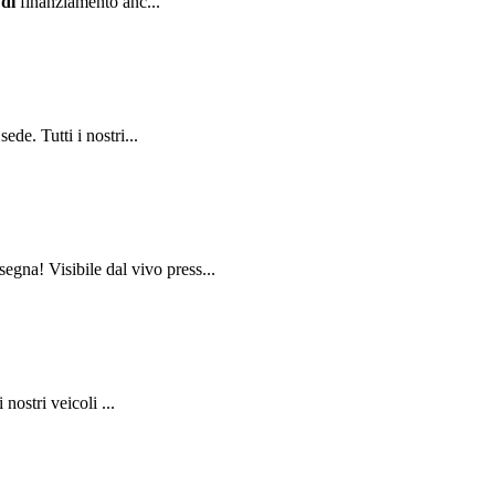
à
di
finanziamento anc...
de. Tutti i nostri...
na! Visibile dal vivo press...
nostri veicoli ...