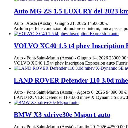
Auto MG ZS 1.5 LUXURY del 2023 km
Auto
-
Aosta (Aosta)
-
Giugno 21, 2026
14500.00 €
Auto
in perfette condizioni
di
motore ed interni, unica pecca po
VOLVO XC40 1.5 t4 phev Inscription 
Auto
-
Pont-Saint-Martin (Aosta)
-
Giugno 14, 2026
23900.00 
VOLVO XC40 1.5 t4 phev Inscription Expression
auto
Fuorist
LAND ROVER Defender 110 3.0d mhev
Auto
-
Pont-Saint-Martin (Aosta)
-
Agosto 6, 2026
94890.00 €
LAND ROVER Defender 110 3.0d mhev X-Dynamic SE awd
BMW X3 xdrive30e Msport auto
Auto
-
Pont-Saint-Martin (Aosta)
-
Luglio 29, 2026
42500.00 €