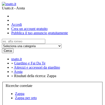
Usato.it - Aosta
Accedi
Crea un account gratuito
Pubblica il tuo annuncio gratuitamente
Cerca
usato.it
»
Giardino e Fai Da Te
»
Attrezzi e accessori da giardino
»
Aosta
»
Risultati della ricerca: Zappa
Ricerche correlate
Zappa
Zappa per orto