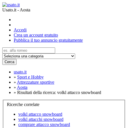
Usato.it - Aosta
Accedi
Crea un account gratuito
Pubblica il tuo annuncio gratuitamente
Cerca
usato.it
»
Sport e Hobby
»
Attrezzature sportive
»
Aosta
»
Risultati della ricerca: volkl attacco snowboard
Ricerche correlate
volkl attacco snowboard
volkl attacchi snowboard
comprare attacco snowboard