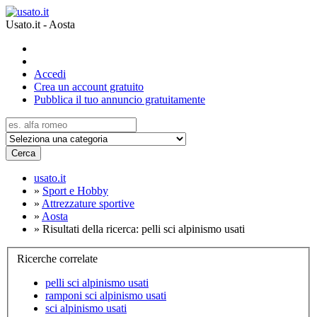
Usato.it - Aosta
Accedi
Crea un account gratuito
Pubblica il tuo annuncio gratuitamente
Cerca
usato.it
»
Sport e Hobby
»
Attrezzature sportive
»
Aosta
»
Risultati della ricerca: pelli sci alpinismo usati
Ricerche correlate
pelli sci alpinismo usati
ramponi sci alpinismo usati
sci alpinismo usati