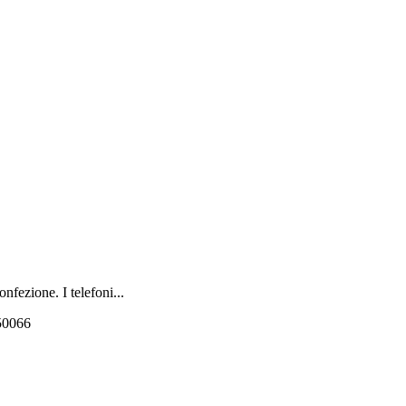
onfezione. I telefoni...
550066