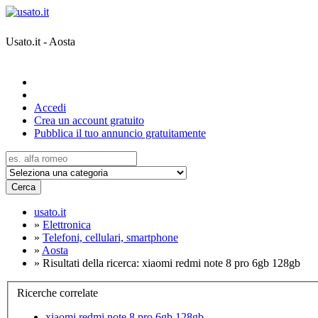
Usato.it - Aosta
Accedi
Crea un account gratuito
Pubblica il tuo annuncio gratuitamente
Cerca
usato.it
»
Elettronica
»
Telefoni, cellulari, smartphone
»
Aosta
»
Risultati della ricerca: xiaomi redmi note 8 pro 6gb 128gb
Ricerche correlate
xiaomi redmi note 8 pro 6gb 128gb