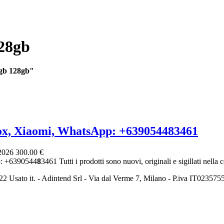
28gb
6gb 128gb"
ox, Xiaomi, WhatsApp: +639054483461
 2026
300.00 €
: +6390544
8
3461 Tutti i prodotti sono nuovi, originali e sigillati nella c
2 Usato it. - Adintend Srl - Via dal Verme 7, Milano - P.iva IT02357