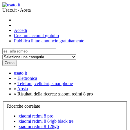
Usato.it - Aosta
Accedi
Crea un account gratuito
Pubblica il tuo annuncio gratuitamente
Cerca
usato.it
»
Elettronica
»
Telefoni, cellulari, smartphone
»
Aosta
»
Risultati della ricerca: xiaomi redmi 8 pro
Ricerche correlate
xiaomi redmi 8 pro
xiaomi redmi 8 64gb black tre
xiaomi redmi 8 128gb