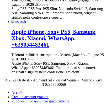
Videogiochi, console, accessori
-
Agrigento (Agrigento)
-
Luglio 6, 2026
280.00 €
Sony PS5, PS5 Pro, PS5 Slim, Nintendo Switch 2, Samsung
A16, Samsung S26 Ultra I prodotti sono nuovi, originali,
sigillati nella confezione e coperti ...
Apple iPhone, Sony PS5, Samsung,
Xbox, Xiaomi, WhatsApp:
+639054483461
Telefoni, cellulari, smartphone
-
Matera (Matera)
-
Giugno 25,
2026
300.00 €
Apple iPhone, Sony PS5, Samsung, Xbox, Xiaomi,
WhatsApp: +639054483461 Tutti i prodotti sono nuovi,
originali e sigillati nella confezione. I telefoni...
© 2022 Usato it. - Adintend Srl - Via dal Verme 7, Milano - P.iva
IT02357550066
Accedi
Crea un account gratuito
Pubblica il tuo annuncio gratuitamente