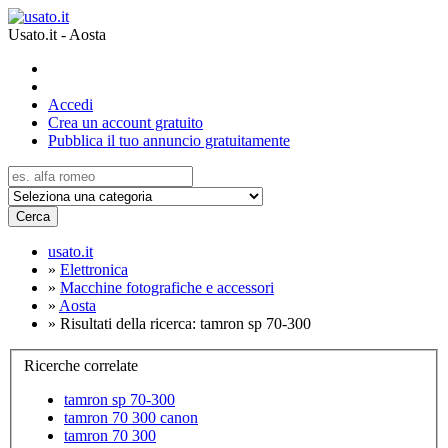
Usato.it - Aosta
Accedi
Crea un account gratuito
Pubblica il tuo annuncio gratuitamente
Cerca
usato.it
»
Elettronica
»
Macchine fotografiche e accessori
»
Aosta
»
Risultati della ricerca: tamron sp 70-300
Ricerche correlate
tamron sp 70-300
tamron 70 300 canon
tamron 70 300