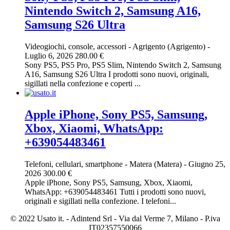
Nintendo Switch 2, Samsung A16,
Samsung S26 Ultra
Videogiochi, console, accessori
-
Agrigento (Agrigento)
-
Luglio 6, 2026
280.00 €
Sony PS5, PS5 Pro, PS5 Slim, Nintendo Switch 2, Samsung
A16, Samsung S26 Ultra I prodotti sono nuovi, originali,
sigillati nella confezione e coperti ...
Apple iPhone, Sony PS5, Samsung,
Xbox, Xiaomi, WhatsApp:
+639054483461
Telefoni, cellulari, smartphone
-
Matera (Matera)
-
Giugno 25,
2026
300.00 €
Apple iPhone, Sony PS5, Samsung, Xbox, Xiaomi,
WhatsApp: +639054483461 Tutti i prodotti sono nuovi,
originali e sigillati nella confezione. I telefoni...
© 2022 Usato it. - Adintend Srl - Via dal Verme 7, Milano - P.iva
IT02357550066