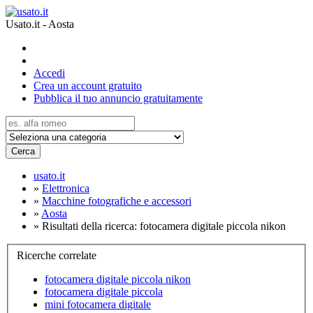
Usato.it - Aosta
Accedi
Crea un account gratuito
Pubblica il tuo annuncio gratuitamente
Cerca
usato.it
»
Elettronica
»
Macchine fotografiche e accessori
»
Aosta
»
Risultati della ricerca: fotocamera digitale piccola nikon
Ricerche correlate
fotocamera digitale piccola nikon
fotocamera digitale piccola
mini fotocamera digitale