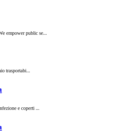
 We empower public se...
o trasportabi...
a
ezione e coperti ...
a