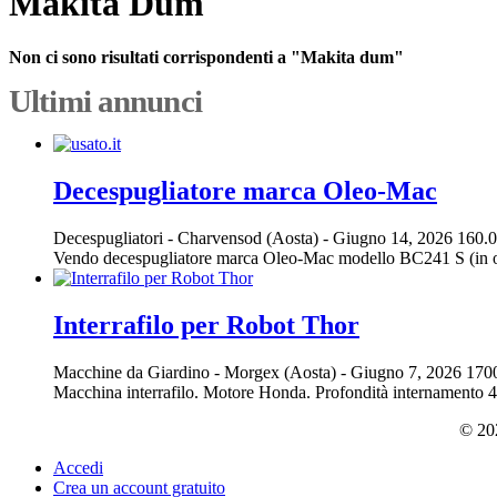
Makita Dum
Non ci sono risultati corrispondenti a "Makita dum"
Ultimi annunci
Decespugliatore marca Oleo-Mac
Decespugliatori
-
Charvensod (Aosta)
-
Giugno 14, 2026
160.0
Vendo decespugliatore marca Oleo-Mac modello BC241 S (in ott
Interrafilo per Robot Thor
Macchine da Giardino
-
Morgex (Aosta)
-
Giugno 7, 2026
170
Macchina interrafilo. Motore Honda. Profondità internamento 4-6
© 202
Accedi
Crea un account gratuito