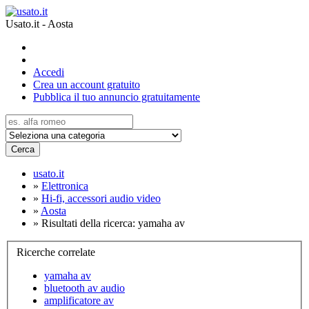
Usato.it - Aosta
Accedi
Crea un account gratuito
Pubblica il tuo annuncio gratuitamente
Cerca
usato.it
»
Elettronica
»
Hi-fi, accessori audio video
»
Aosta
»
Risultati della ricerca: yamaha av
Ricerche correlate
yamaha av
bluetooth av audio
amplificatore av