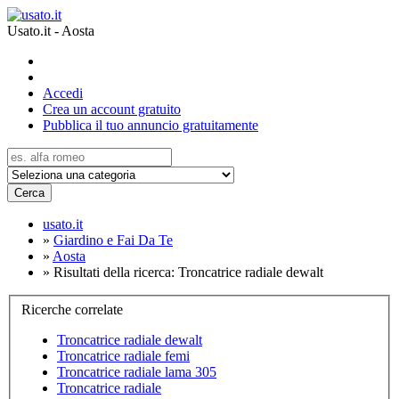
Usato.it - Aosta
Accedi
Crea un account gratuito
Pubblica il tuo annuncio gratuitamente
Cerca
usato.it
»
Giardino e Fai Da Te
»
Aosta
»
Risultati della ricerca: Troncatrice radiale dewalt
Ricerche correlate
Troncatrice radiale dewalt
Troncatrice radiale femi
Troncatrice radiale lama 305
Troncatrice radiale