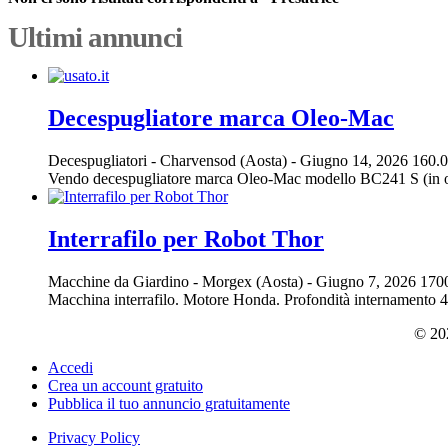
Ultimi annunci
Decespugliatore marca Oleo-Mac
Decespugliatori
-
Charvensod (Aosta)
-
Giugno 14, 2026
160.0
Vendo decespugliatore marca Oleo-Mac modello BC241 S (in ott
Interrafilo per Robot Thor
Macchine da Giardino
-
Morgex (Aosta)
-
Giugno 7, 2026
170
Macchina interrafilo. Motore Honda. Profondità internamento 4-6
© 202
Accedi
Crea un account gratuito
Pubblica il tuo annuncio gratuitamente
Privacy Policy