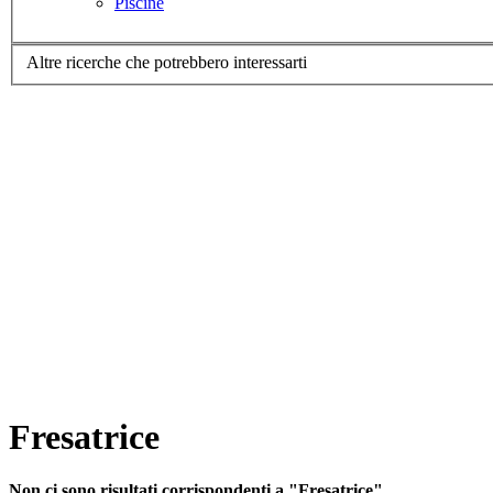
Piscine
Altre ricerche che potrebbero interessarti
Fresatrice
Non ci sono risultati corrispondenti a "Fresatrice"