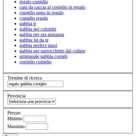
regalo coniglio
cani da caccia al coniglio in regalo
coniglio nano in regalo
coniglio regalo
gabbia it
gabbia per colombi
gabbia per ara ararauna
gabbia fai da te
gabbia perfect maxi
gabbia per parrocchetto dal collare
artigianale gabbia conigli
coniglio coniglio
Termine di ricerca
Provincia
Prezzo
Minimo
Massimo